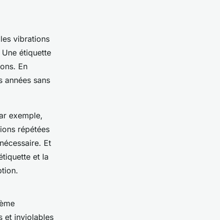
 les vibrations
. Une étiquette
ions. En
rs années sans
Par exemple,
tions répétées
 nécessaire. Et
étiquette et la
tion.
stème
 et inviolables