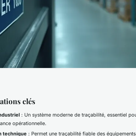
iel pour améliorer
ations clés
ndustriel
: Un système moderne de traçabilité, essentiel po
té
mance opérationnelle.
on technique
: Permet une traçabilité fiable des équipement