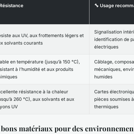
️ Résistance
🔧 Usage recomm
Signalisation intér
siste aux UV, aux frottements légers et
identification de 
x solvants courants
électriques
able en température (jusqu’à 150 °C),
Câblage, composa
sistant à l’humidité et aux produits
mécaniques, envi
himiques
humides
cellente résistance à la chaleur
Cartes électroniqu
usqu’à 260 °C), aux solvants et aux
pièces soumises à
ayons UV
thermiques
s bons matériaux pour des environnemen