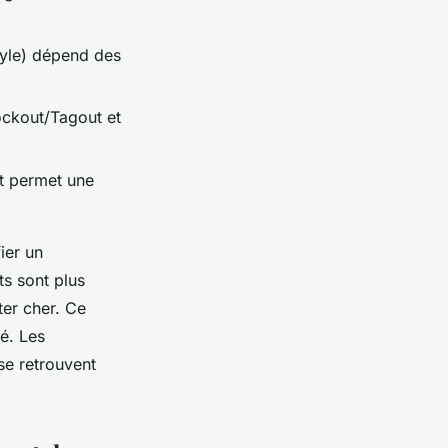
nyle) dépend des
ockout/Tagout et
et permet une
fier un
ts sont plus
ter cher. Ce
té. Les
se retrouvent