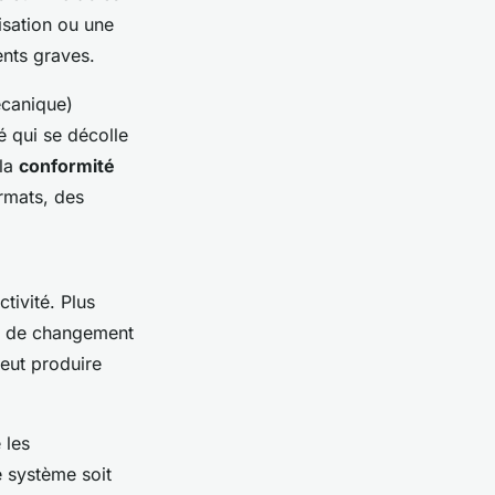
isation ou une
ents graves.
écanique)
é qui se décolle
 la
conformité
rmats, des
tivité. Plus
as de changement
eut produire
 les
e système soit