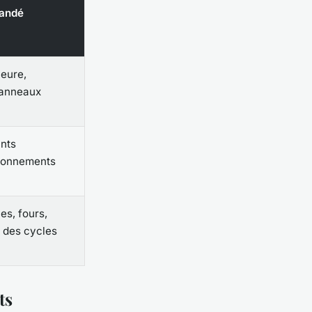
andé
ieure,
panneaux
nts
ronnements
es, fours,
 des cycles
ts