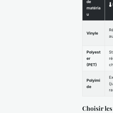
de
🌡
matéria
u
Ré
Vinyle
au
Polyest
St
er
ré
(PET)
c
Ex
Polyimi
(j
de
r
Choisir le