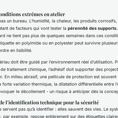
onditions extrêmes en atelier
pas un bureau. L’humidité, la chaleur, les produits corrosifs,
ant de facteurs qui vont tester la
pérennité des supports
ard ne tient pas plus de quelques semaines dans ces condit
tiquette en polyimide ou en polyester peut survivre plusieu
rdre en lisibilité.
riau doit être guidé par l’environnement réel d’utilisation. 
de traitement chimique, l’adhésif doit supporter des projec
. En milieu abrasif, une pellicule de protection est souvent
forte variation thermique, la dilatation différentielle entre l’
voquer le décollement - un risque à anticiper dès la concep
e l’identification technique pour la sécurité
e servent pas qu’à identifier : elles sauvent des vies. Le sy
t
, par exemple, repose entièrement sur des étiquettes claires