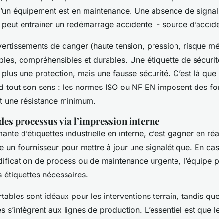
u’un équipement est en maintenance. Une absence de signal
ble peut entraîner un redémarrage accidentel - source d’accid
ertissements de danger (haute tension, pression, risque m
ibles, compréhensibles et durables. Une étiquette de sécurit
t plus une protection, mais une fausse sécurité. C’est là que
 tout son sens : les normes ISO ou NF EN imposent des fo
t une résistance minimum.
des processus via l’impression interne
ante d’étiquettes industrielle en interne, c’est gagner en réac
re un fournisseur pour mettre à jour une signalétique. En c
dification de process ou de maintenance urgente, l’équipe p
 étiquettes nécessaires.
ables sont idéaux pour les interventions terrain, tandis que
s s’intègrent aux lignes de production. L’essentiel est que l