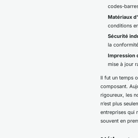
Meissa
•
25/06/2026 08:30
•
9 min de lecture
codes-barres
Matériaux d
conditions e
Sécurité indu
la conformit
Impression 
mise à jour 
Il fut un temps o
composant. Aujou
rigoureux, les n
n’est plus seule
entreprises qui 
souvent en premi