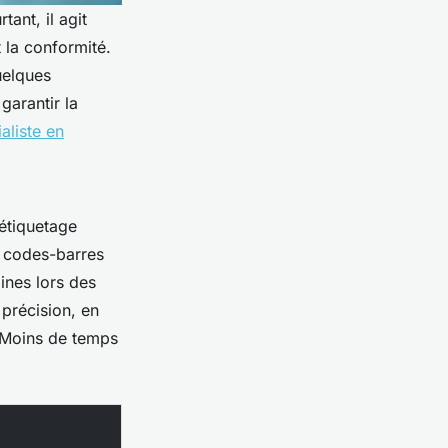
ant, il agit
 la conformité.
uelques
arantir la
aliste en
’étiquetage
x codes-barres
ines lors des
 précision, en
? Moins de temps