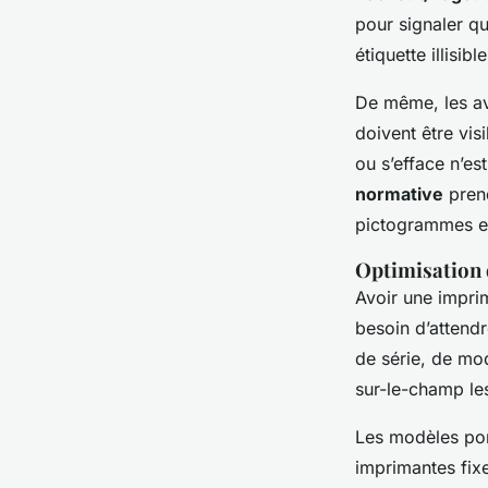
pour signaler q
étiquette illisi
De même, les av
doivent être vis
ou s’efface n’es
normative
prend
pictogrammes e
Optimisation 
Avoir une imprim
besoin d’attend
de série, de mo
sur-le-champ les
Les modèles port
imprimantes fixe