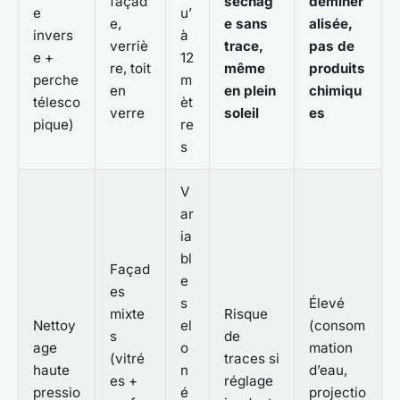
façad
séchag
déminér
e
u’
e,
e sans
alisée,
invers
à
verriè
trace,
pas de
e +
12
re, toit
même
produits
perche
m
en
en plein
chimiqu
télesco
èt
verre
soleil
es
pique)
re
s
V
ar
ia
bl
Façad
e
es
s
Élevé
mixte
Risque
Nettoy
el
(consom
s
de
age
o
mation
(vitré
traces si
haute
n
d’eau,
es +
réglage
pressio
é
projectio