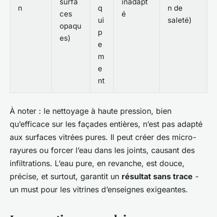
surfa
inadapt
n
q
n de
ces
é
ui
saleté)
opaqu
p
es)
e
m
e
nt
À noter : le nettoyage à haute pression, bien
qu’efficace sur les façades entières, n’est pas adapté
aux surfaces vitrées pures. Il peut créer des micro-
rayures ou forcer l’eau dans les joints, causant des
infiltrations. L’eau pure, en revanche, est douce,
précise, et surtout, garantit un
résultat sans trace
-
un must pour les vitrines d’enseignes exigeantes.