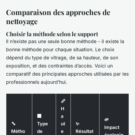
Comparaison des approches de
nettoyage
Choisir la méthode selon le support
Il n’existe pas une seule bonne méthode - il existe la
bonne méthode pour chaque situation. Le choix
dépend du type de vitrage, de sa hauteur, de son
exposition, et des contraintes d’accès. Voici un
comparatif des principales approches utilisées par les
professionnels aujourd’hui.
📏
H
🏢
a
🌱
🔧
Type
ut
✨
Impact
Métho
de
e
Résultat
écologiq