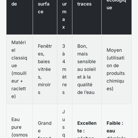
de
surfa
ur
traces
ue
ce
m
a
x
Matéri
Fenêtr
3
Bon,
el
Moyen
es,
à
mais
classiq
(utilisati
baies
4
sensible
ue
on de
vitrée
m
au soleil
(mouill
produits
s,
èt
et à la
eur +
chimiqu
miroir
re
qualité
raclett
es)
s
s
de l’eau
e)
J
Eau
u
Grand
Excellen
Faible :
pure
s
e
te :
eau
(osmos
q