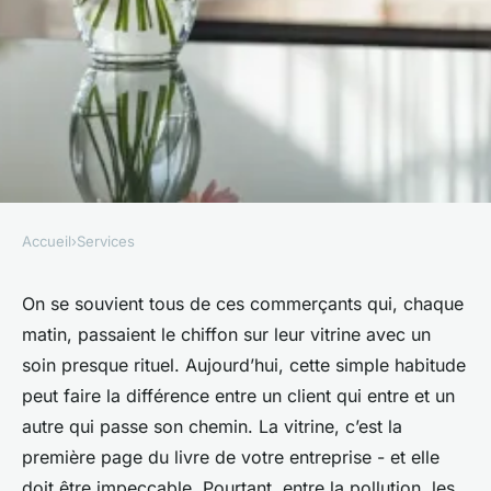
Accueil
›
Services
SERVICES
Top astuces des experts pour
On se souvient tous de ces commerçants qui, chaque
matin, passaient le chiffon sur leur vitrine avec un
des vitres sans traces
soin presque rituel. Aujourd’hui, cette simple habitude
peut faire la différence entre un client qui entre et un
Nicet
•
09/06/2026 18:29
•
12 min de lecture
autre qui passe son chemin. La vitrine, c’est la
première page du livre de votre entreprise - et elle
doit être impeccable. Pourtant, entre la pollution, les