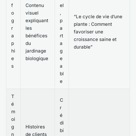
f
Contenu
el
o
visuel
,
“Le cycle de vie d’une
g
expliquant
p
plante : Comment
r
les
a
favoriser une
a
bénéfices
rt
croissance saine et
p
du
a
durable”
hi
jardinage
g
e
biologique
e
s
a
bl
e
T
C
é
r
m
é
oi
di
g
Histoires
bi
n
de clients