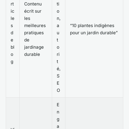
rt
Contenu
ti
ic
écrit sur
o
le
les
n,
s
meilleures
a
“10 plantes indigènes
d
pratiques
u
pour un jardin durable”
e
de
t
bl
jardinage
o
o
durable
ri
g
t
é,
S
E
O
E
n
g
a