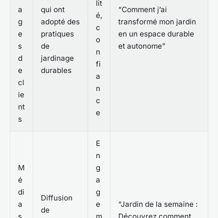
lit
a
qui ont
“Comment j’ai
é,
g
adopté des
transformé mon jardin
c
e
pratiques
en un espace durable
o
s
de
et autonome”
n
d
jardinage
fi
e
durables
a
cl
n
ie
c
nt
e
s
E
n
M
g
é
a
di
g
Diffusion
a
e
“Jardin de la semaine :
de
s
m
Découvrez comment