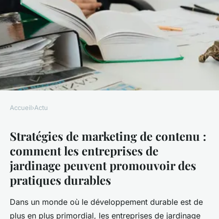
Accueil
›
Actu
ACTU
Stratégies de marketing de contenu :
Stratégies de marketing de
comment les entreprises de
contenu : comment les
jardinage peuvent promouvoir des
entreprises de jardinage
pratiques durables
peuvent promouvoir des
pratiques durables
Dans un monde où le développement durable est de
plus en plus primordial, les entreprises de jardinage