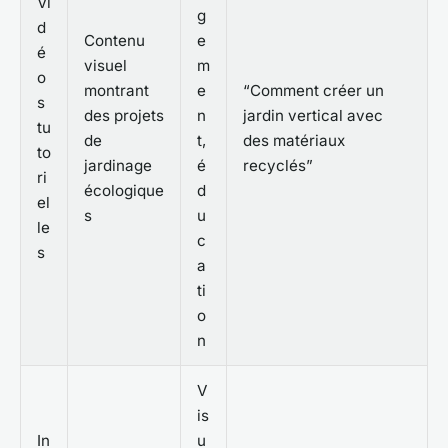
Vi
g
d
Contenu
e
é
visuel
m
o
montrant
e
“Comment créer un
s
des projets
n
jardin vertical avec
tu
de
t,
des matériaux
to
jardinage
é
recyclés”
ri
écologique
d
el
s
u
le
c
s
a
ti
o
n
V
is
In
u