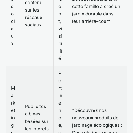
contenu
s
e
cette famille a créé un
sur les
o
n
jardin durable dans
réseaux
ci
t,
leur arrière-cour”
sociaux
a
vi
u
si
x
bi
lit
é
P
e
M
rt
a
in
rk
e
Publicités
et
n
“Découvrez nos
ciblées
in
c
nouveaux produits de
basées sur
g
e,
jardinage écologiques :
les intérêts
c
c
Des solutions pour un